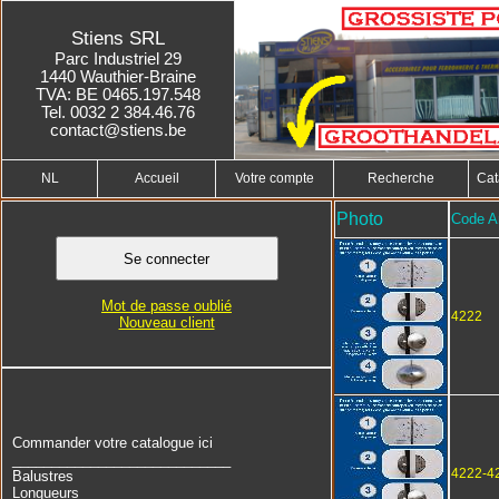
Stiens SRL
Parc Industriel 29
1440 Wauthier-Braine
TVA: BE 0465.197.548
Tel. 0032 2 384.46.76
contact@stiens.be
NL
Accueil
Votre compte
Recherche
Cat
Photo
Code Ar
Mot de passe oublié
4222
Nouveau client
Commander votre catalogue ici
____________________________
4222-4
Balustres
Longueurs