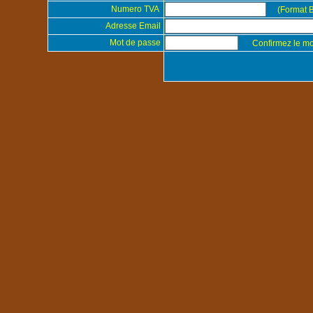
Numero TVA
(Format B
Adresse Email
Mot de passe
Confirmez le m