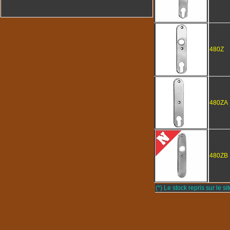
480Z
480ZA
480ZB
(*) Le stock repris sur le sit