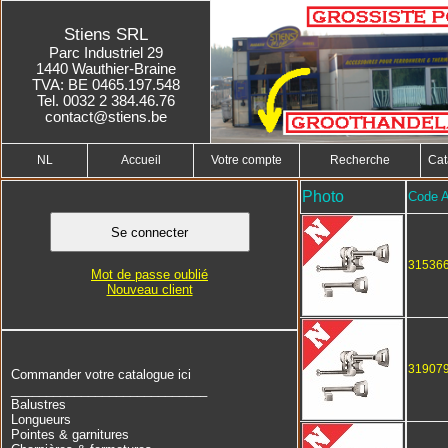
Stiens SRL
Parc Industriel 29
1440 Wauthier-Braine
TVA: BE 0465.197.548
Tel. 0032 2 384.46.76
contact@stiens.be
NL
Accueil
Votre compte
Recherche
Cat
Photo
Code A
31536
Mot de passe oublié
Nouveau client
31907
Commander votre catalogue ici
____________________________
Balustres
Longueurs
Pointes & garnitures