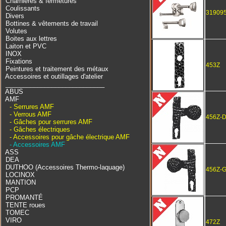
Charnières & fermetures
Coulissants
31909
Divers
Bottines & vêtements de travail
Volutes
Boites aux lettres
Laiton et PVC
INOX
Fixations
453Z
Peintures et traitement des métaux
Accessoires et outillages d'atelier
____________________________
ABUS
AMF
- Serrures AMF
- Verrous AMF
456Z-
- Gâches pour serrures AMF
- Gâches électriques
- Accessoires pour gâche électrique AMF
- Accessoires AMF
ASS
DEA
DUTHOO (Accessoires Thermo-laquage)
456Z-
LOCINOX
MANTION
PCP
PROMANTÉ
TENTE roues
TOMEC
VIRO
472Z