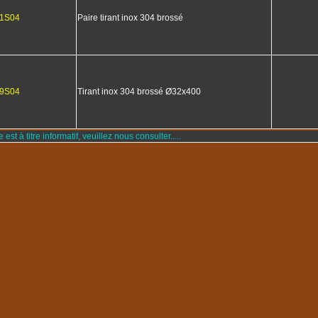
1S04
Paire tirant inox 304 brossé
9S04
Tirant inox 304 brossé Ø32x400
e est à titre informatif, veuillez nous consulter.....