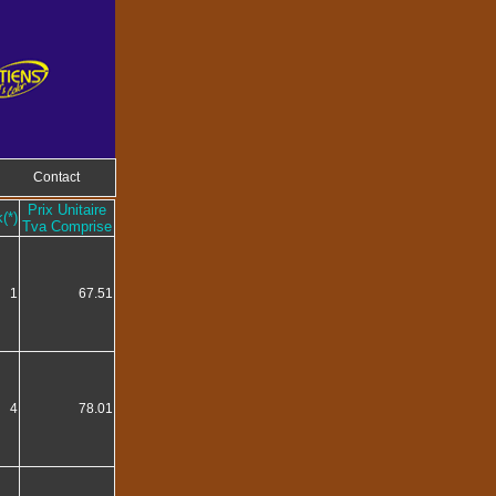
Contact
Prix Unitaire
(*)
Tva Comprise
1
67.51
4
78.01