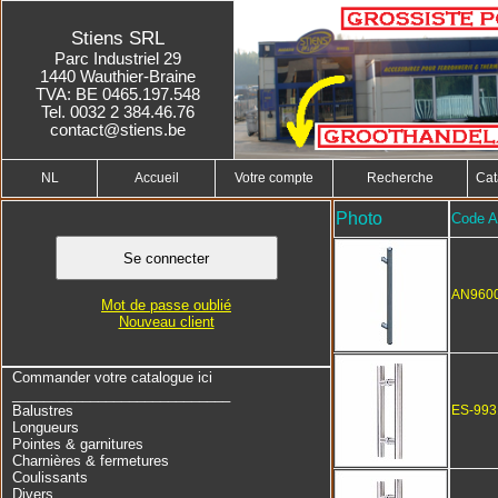
Stiens SRL
Parc Industriel 29
1440 Wauthier-Braine
TVA: BE 0465.197.548
Tel. 0032 2 384.46.76
contact@stiens.be
NL
Accueil
Votre compte
Recherche
Cat
Photo
Code Ar
AN960
Mot de passe oublié
Nouveau client
Commander votre catalogue ici
____________________________
Balustres
ES-993
Longueurs
Pointes & garnitures
Charnières & fermetures
Coulissants
Divers