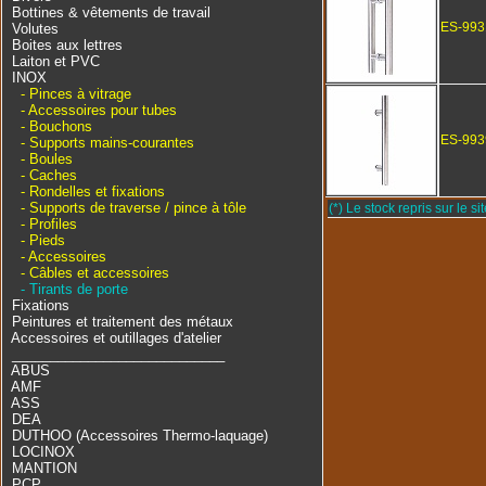
Bottines & vêtements de travail
ES-993
Volutes
Boites aux lettres
Laiton et PVC
INOX
- Pinces à vitrage
- Accessoires pour tubes
- Bouchons
ES-993
- Supports mains-courantes
- Boules
- Caches
- Rondelles et fixations
- Supports de traverse / pince à tôle
(*) Le stock repris sur le sit
- Profiles
- Pieds
- Accessoires
- Câbles et accessoires
- Tirants de porte
Fixations
Peintures et traitement des métaux
Accessoires et outillages d'atelier
____________________________
ABUS
AMF
ASS
DEA
DUTHOO (Accessoires Thermo-laquage)
LOCINOX
MANTION
PCP