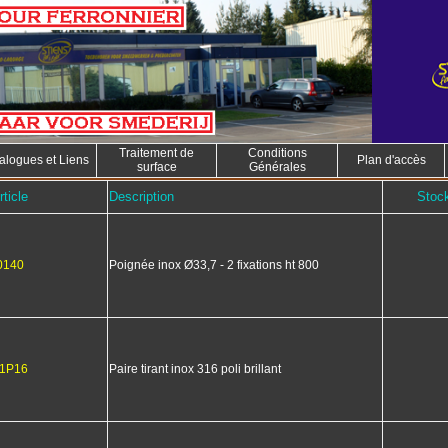
Traitement de
Conditions
alogues et Liens
Plan d'accès
surface
Générales
ticle
Description
Stock
0140
Poignée inox Ø33,7 - 2 fixations ht 800
1P16
Paire tirant inox 316 poli brillant