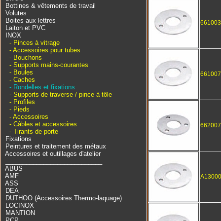
Bottines & vêtements de travail
Volutes
Boites aux lettres
661003
Laiton et PVC
INOX
- Pinces à vitrage
- Accessoires pour tubes
- Bouchons
- Supports mains-courantes
- Boules
661007
- Caches
- Rondelles et fixations
- Supports de traverse / pince à tôle
- Profiles
- Pieds
- Accessoires
- Câbles et accessoires
662007
- Tirants de porte
Fixations
Peintures et traitement des métaux
Accessoires et outillages d'atelier
____________________________
ABUS
AMF
A1300
ASS
DEA
DUTHOO (Accessoires Thermo-laquage)
LOCINOX
MANTION
PCP