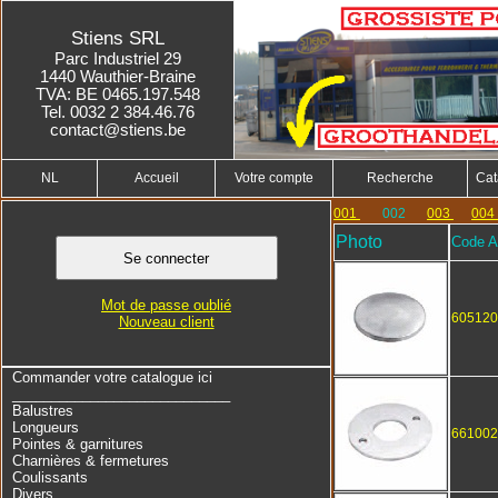
Stiens SRL
Parc Industriel 29
1440 Wauthier-Braine
TVA: BE 0465.197.548
Tel. 0032 2 384.46.76
contact@stiens.be
NL
Accueil
Votre compte
Recherche
Cat
001
002
003
004
Photo
Code Ar
Mot de passe oublié
605120
Nouveau client
Commander votre catalogue ici
____________________________
Balustres
Longueurs
661002
Pointes & garnitures
Charnières & fermetures
Coulissants
Divers