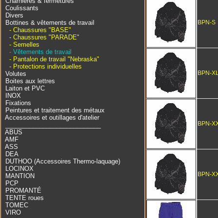
Charnières & fermetures
Coulissants
Divers
Bottines & vêtements de travail
BPN-S
- Chaussures "BASE"
- Chaussures "PARADE"
- Semelles
- Vêtements de travail
- Pantalon de travail "Nebraska"
- Protections individuelles
BPN-X
Volutes
Boites aux lettres
Laiton et PVC
INOX
Fixations
Peintures et traitement des métaux
Accessoires et outillages d'atelier
BPN-X
____________________________
ABUS
AMF
ASS
DEA
DUTHOO (Accessoires Thermo-laquage)
LOCINOX
BPN-X
MANTION
PCP
PROMANTÉ
TENTE roues
TOMEC
VIRO