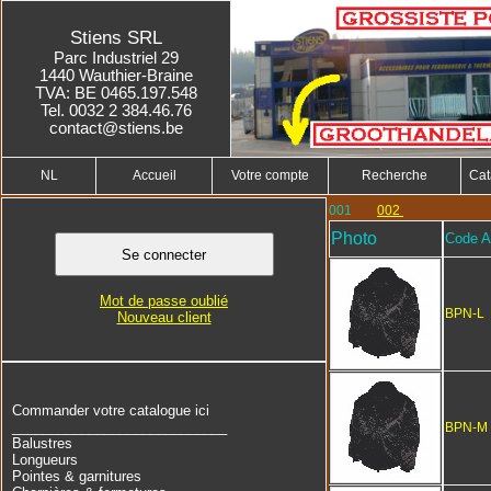
Stiens SRL
Parc Industriel 29
1440 Wauthier-Braine
TVA: BE 0465.197.548
Tel. 0032 2 384.46.76
contact@stiens.be
NL
Accueil
Votre compte
Recherche
Cat
001
002
Photo
Code Ar
Mot de passe oublié
BPN-L
Nouveau client
Commander votre catalogue ici
____________________________
BPN-M
Balustres
Longueurs
Pointes & garnitures