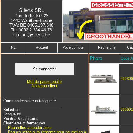
Stiens SRL
Parc Industriel 29
1440 Wauthier-Braine
TVA: BE 0465.197.548
Tel. 0032 2 384.46.76
contact@stiens.be
NL
Accueil
Votre compte
Recherche
Cat
Photo
Code Ar
060300
Mot de passe oublié
Nouveau client
Commander votre catalogue ici
____________________________
Balustres
060601
Longueurs
Pointes & garnitures
Charnières & fermetures
- Paumelles à souder acier
- Bagues laiton & roulements pour paumelles à