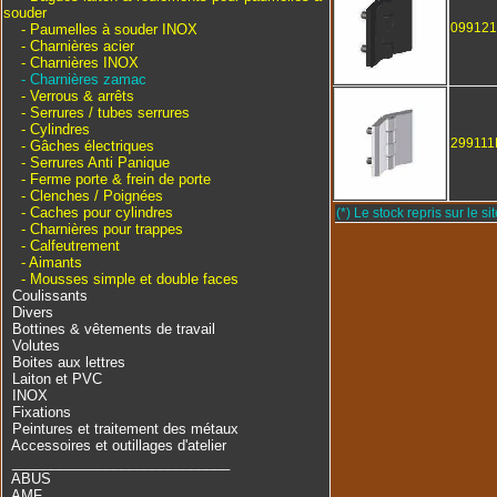
souder
09912
- Paumelles à souder INOX
- Charnières acier
- Charnières INOX
- Charnières zamac
- Verrous & arrêts
- Serrures / tubes serrures
- Cylindres
299111
- Gâches électriques
- Serrures Anti Panique
- Ferme porte & frein de porte
- Clenches / Poignées
- Caches pour cylindres
(*) Le stock repris sur le sit
- Charnières pour trappes
- Calfeutrement
- Aimants
- Mousses simple et double faces
Coulissants
Divers
Bottines & vêtements de travail
Volutes
Boites aux lettres
Laiton et PVC
INOX
Fixations
Peintures et traitement des métaux
Accessoires et outillages d'atelier
____________________________
ABUS
AMF