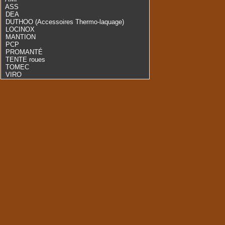
ASS
DEA
DUTHOO (Accessoires Thermo-laquage)
LOCINOX
MANTION
PCP
PROMANTÉ
TENTE roues
TOMEC
VIRO