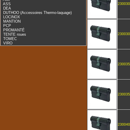
ASS
23003
DEA
DUTHOO (Accessoires Thermo-laquage)
LOCINOX
MANTION
PCP
PROMANTÉ
23003
TENTE roues
TOMEC
VIRO
23003
23003
23004