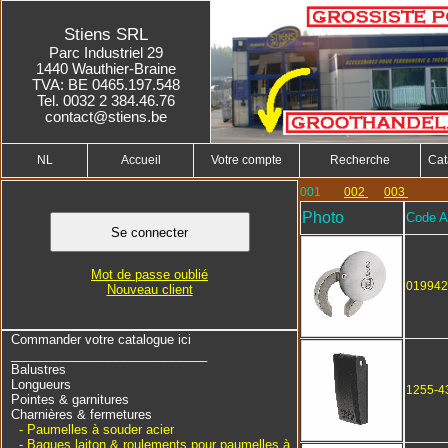
Stiens SRL
Parc Industriel 29
1440 Wauthier-Braine
TVA: BE 0465.197.548
Tel. 0032 2 384.46.76
contact@stiens.be
NL
Accueil
Votre compte
Recherche
Cat
001
002
003
Photo
Code Ar
Mot de passe oublié
019942
Nouveau client
Commander votre catalogue ici
____________________________
Balustres
Longueurs
1255-4
Pointes & garnitures
Charnières & fermetures
- Paumelles à souder acier
- Bagues laiton & roulements pour paumelles à