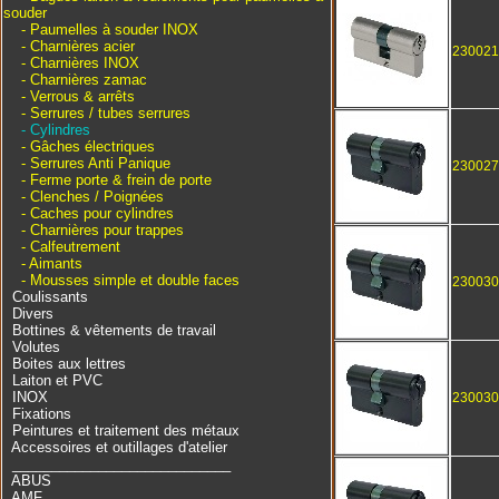
souder
- Paumelles à souder INOX
- Charnières acier
23002
- Charnières INOX
- Charnières zamac
- Verrous & arrêts
- Serrures / tubes serrures
- Cylindres
- Gâches électriques
- Serrures Anti Panique
23002
- Ferme porte & frein de porte
- Clenches / Poignées
- Caches pour cylindres
- Charnières pour trappes
- Calfeutrement
- Aimants
- Mousses simple et double faces
23003
Coulissants
Divers
Bottines & vêtements de travail
Volutes
Boites aux lettres
Laiton et PVC
INOX
23003
Fixations
Peintures et traitement des métaux
Accessoires et outillages d'atelier
____________________________
ABUS
AMF