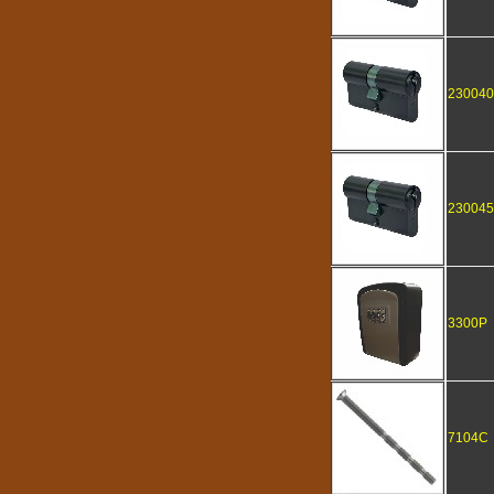
23004
23004
3300P
7104C