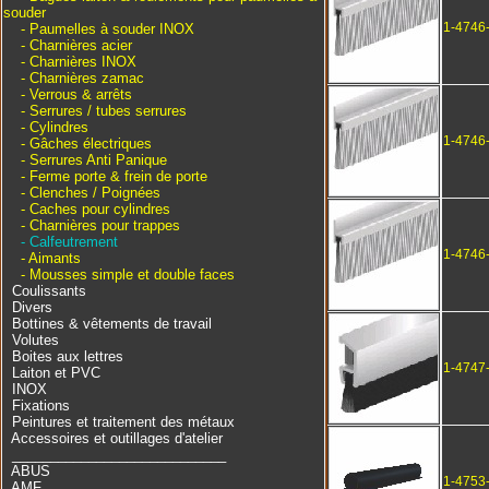
souder
1-4746
- Paumelles à souder INOX
- Charnières acier
- Charnières INOX
- Charnières zamac
- Verrous & arrêts
- Serrures / tubes serrures
- Cylindres
1-4746
- Gâches électriques
- Serrures Anti Panique
- Ferme porte & frein de porte
- Clenches / Poignées
- Caches pour cylindres
- Charnières pour trappes
- Calfeutrement
1-4746
- Aimants
- Mousses simple et double faces
Coulissants
Divers
Bottines & vêtements de travail
Volutes
Boites aux lettres
1-4747
Laiton et PVC
INOX
Fixations
Peintures et traitement des métaux
Accessoires et outillages d'atelier
____________________________
ABUS
1-4753
AMF