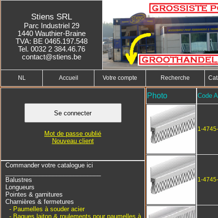
Stiens SRL
Parc Industriel 29
1440 Wauthier-Braine
TVA: BE 0465.197.548
Tel. 0032 2 384.46.76
contact@stiens.be
NL
Accueil
Votre compte
Recherche
Cat
Photo
Code Ar
1-4745
Mot de passe oublié
Nouveau client
Commander votre catalogue ici
____________________________
Balustres
1-4745
Longueurs
Pointes & garnitures
Charnières & fermetures
- Paumelles à souder acier
- Bagues laiton & roulements pour paumelles à