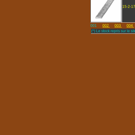
15-2-1
001
002
003
004
(*) Le stock repris sur le sit