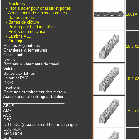
- Moulures
- Profils acier pour châssis et portes
- Accessoires de mains courantes
1001A
- Barres à trous
- Barres de clôture
- Profils pour bordures tôles
- Profils commerciaux
- Lambris ALU
- Cintrage
Pointes & garnitures
15-2-0
Charnières & fermetures
Coulissants
Divers
Bottines & vêtements de travail
Volutes
Boites aux lettres
Laiton et PVC
15-2-0
INOX
Fixations
Peintures et traitement des métaux
Accessoires et outillages d'atelier
____________________________
ABUS
AMF
15-2-0
ASS
DEA
DUTHOO (Accessoires Thermo-laquage)
LOCINOX
MANTION
PCP