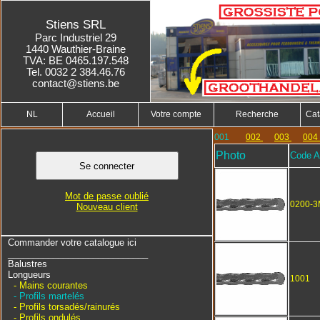
Stiens SRL
Parc Industriel 29
1440 Wauthier-Braine
TVA: BE 0465.197.548
Tel. 0032 2 384.46.76
contact@stiens.be
NL
Accueil
Votre compte
Recherche
Cat
001
002
003
004
Photo
Code Ar
Mot de passe oublié
0200-3
Nouveau client
Commander votre catalogue ici
____________________________
Balustres
Longueurs
1001
- Mains courantes
- Profils martelés
- Profils torsadés/rainurés
- Profils ondulés