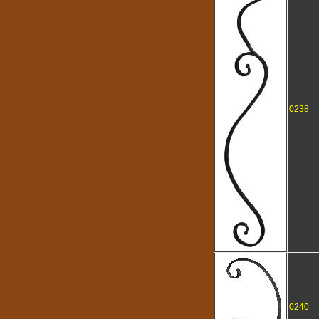
0238
0240