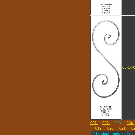
05-14-
001
002
003
004
019
020
021
0
(*) Le stock repris sur le sit