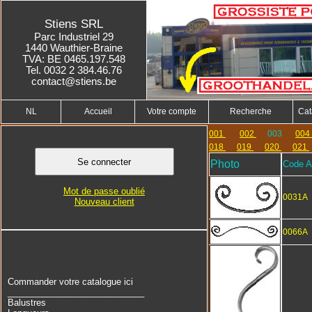
Stiens SRL
Parc Industriel 29
1440 Wauthier-Braine
TVA: BE 0465.197.548
Tel. 0032 2 384.46.76
contact@stiens.be
NL
Accueil
Votre compte
Recherche
Cat
001
002
003
004
018
019
020
021
Photo
Code Ar
Mot de passe oublié
0031A
Nouveau client
0066A
Commander votre catalogue ici
____________________________
Balustres