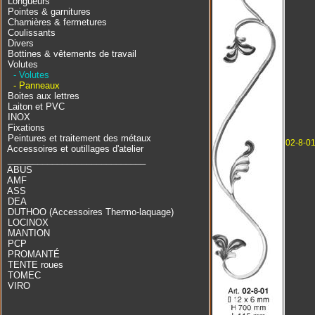
Longueurs
Pointes & garnitures
Charnières & fermetures
Coulissants
Divers
Bottines & vêtements de travail
Volutes
- Volutes
- Panneaux
Boites aux lettres
Laiton et PVC
INOX
Fixations
Peintures et traitement des métaux
02-8-0
Accessoires et outillages d'atelier
____________________________
ABUS
AMF
ASS
DEA
DUTHOO (Accessoires Thermo-laquage)
LOCINOX
MANTION
PCP
PROMANTÉ
TENTE roues
TOMEC
VIRO