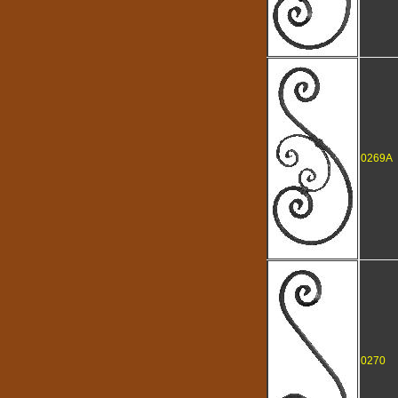
0269A
0270