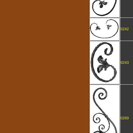
0242
0243
0269